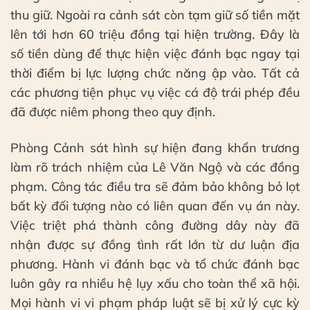
thu giữ. Ngoài ra cảnh sát còn tạm giữ số tiền mặt
lên tới hơn 60 triệu đồng tại hiện trường. Đây là
số tiền dùng để thực hiện việc đánh bạc ngay tại
thời điểm bị lực lượng chức năng ập vào. Tất cả
các phương tiện phục vụ việc cá độ trái phép đều
đã được niêm phong theo quy định.
Phòng Cảnh sát hình sự hiện đang khẩn trương
làm rõ trách nhiệm của Lê Văn Ngộ và các đồng
phạm. Công tác điều tra sẽ đảm bảo không bỏ lọt
bất kỳ đối tượng nào có liên quan đến vụ án này.
Việc triệt phá thành công đường dây này đã
nhận được sự đồng tình rất lớn từ dư luận địa
phương. Hành vi đánh bạc và tổ chức đánh bạc
luôn gây ra nhiều hệ lụy xấu cho toàn thể xã hội.
Mọi hành vi vi phạm pháp luật sẽ bị xử lý cực kỳ