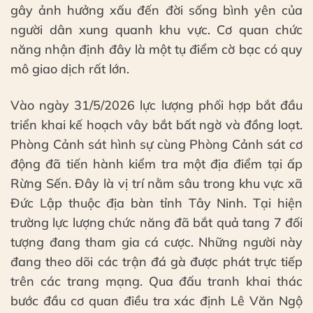
gây ảnh hưởng xấu đến đời sống bình yên của
người dân xung quanh khu vực. Cơ quan chức
năng nhận định đây là một tụ điểm cờ bạc có quy
mô giao dịch rất lớn.
Vào ngày 31/5/2026 lực lượng phối hợp bắt đầu
triển khai kế hoạch vây bắt bất ngờ và đồng loạt.
Phòng Cảnh sát hình sự cùng Phòng Cảnh sát cơ
động đã tiến hành kiểm tra một địa điểm tại ấp
Rừng Sến. Đây là vị trí nằm sâu trong khu vực xã
Đức Lập thuộc địa bàn tỉnh Tây Ninh. Tại hiện
trường lực lượng chức năng đã bắt quả tang 7 đối
tượng đang tham gia cá cược. Những người này
đang theo dõi các trận đá gà được phát trực tiếp
trên các trang mạng. Qua đấu tranh khai thác
bước đầu cơ quan điều tra xác định Lê Văn Ngộ