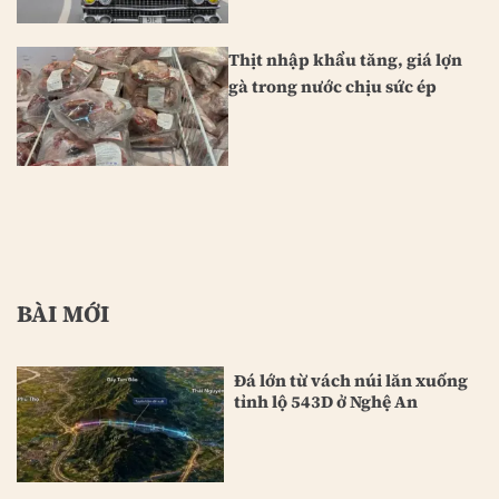
Thịt nhập khẩu tăng, giá lợn
gà trong nước chịu sức ép
BÀI MỚI
Đá lớn từ vách núi lăn xuống
tỉnh lộ 543D ở Nghệ An