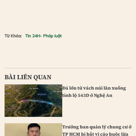
Từ Khóa:
Tin 24H- Pháp luật
BÀI LIÊN QUAN
Đá lớn từ vách núi lăn xuống
tỉnh lộ 543D ở Nghệ An
Trưởng ban quản lý chung cư ở
TP HCM bị bắt vì cáo buộc lừa