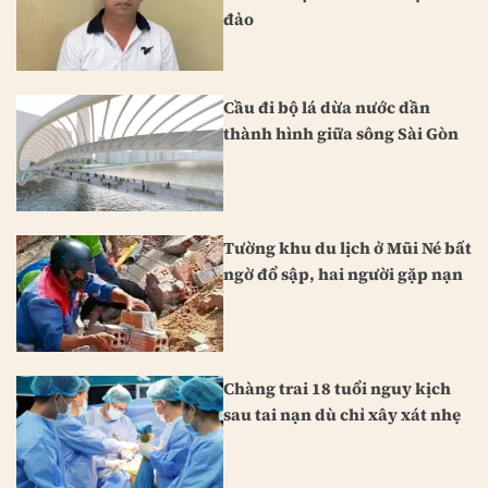
đảo
Cầu đi bộ lá dừa nước dần
thành hình giữa sông Sài Gòn
Tường khu du lịch ở Mũi Né bất
ngờ đổ sập, hai người gặp nạn
Chàng trai 18 tuổi nguy kịch
sau tai nạn dù chỉ xây xát nhẹ