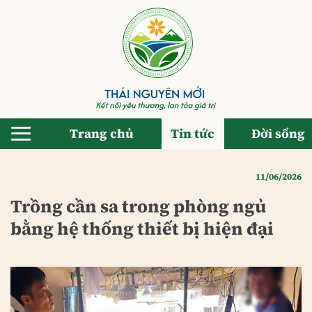
Bỏ
qua
nội
dung
Trang chủ
Tin tức
Đời sống
11/06/2026
Trồng cần sa trong phòng ngủ
bằng hệ thống thiết bị hiện đại