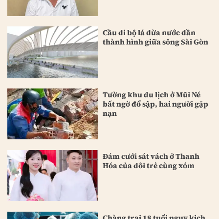
Cầu đi bộ lá dừa nước dần
thành hình giữa sông Sài Gòn
Tường khu du lịch ở Mũi Né
bất ngờ đổ sập, hai người gặp
nạn
Đám cưới sát vách ở Thanh
Hóa của đôi trẻ cùng xóm
Chàng trai 18 tuổi nguy kịch