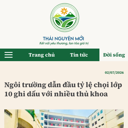
Bỏ
qua
nội
dung
Trang chủ
Tin tức
Đời sống
02/07/2026
Ngôi trường dẫn đầu tỷ lệ chọi lớp
10 ghi dấu với nhiều thủ khoa