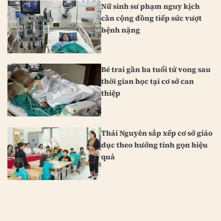
Nữ sinh sư phạm nguy kịch
cần cộng đồng tiếp sức vượt
bệnh nặng
Bé trai gần ba tuổi tử vong sau
thời gian học tại cơ sở can
thiệp
Thái Nguyên sắp xếp cơ sở giáo
dục theo hướng tinh gọn hiệu
quả