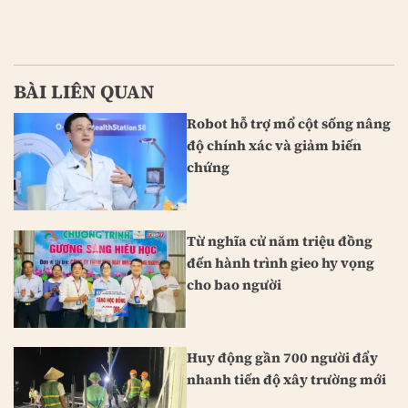
BÀI LIÊN QUAN
Robot hỗ trợ mổ cột sống nâng
độ chính xác và giảm biến
chứng
Từ nghĩa cử năm triệu đồng
đến hành trình gieo hy vọng
cho bao người
Huy động gần 700 người đẩy
nhanh tiến độ xây trường mới