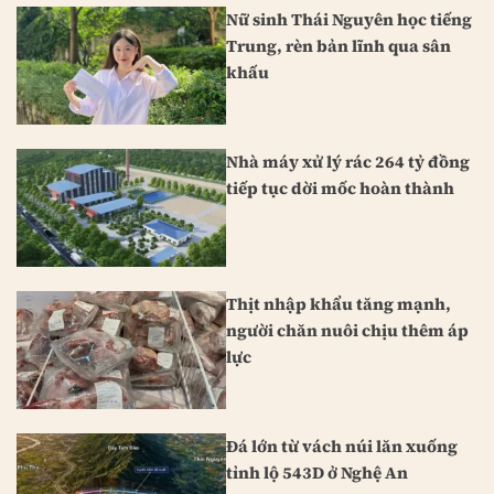
Nữ sinh Thái Nguyên học tiếng
Trung, rèn bản lĩnh qua sân
khấu
Nhà máy xử lý rác 264 tỷ đồng
tiếp tục dời mốc hoàn thành
Thịt nhập khẩu tăng mạnh,
người chăn nuôi chịu thêm áp
lực
Đá lớn từ vách núi lăn xuống
tỉnh lộ 543D ở Nghệ An