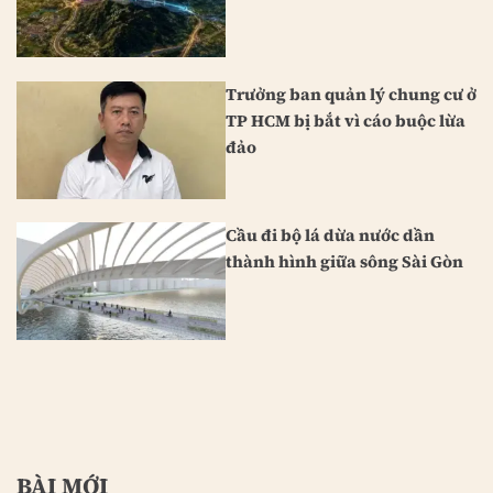
Trưởng ban quản lý chung cư ở
TP HCM bị bắt vì cáo buộc lừa
đảo
Cầu đi bộ lá dừa nước dần
thành hình giữa sông Sài Gòn
BÀI MỚI