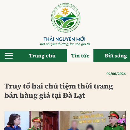
Bỏ
qua
nội
dung
Trang chủ
Tin tức
Đời sống
02/06/2026
Truy tố hai chủ tiệm thời trang
bán hàng giả tại Đà Lạt