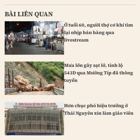
BÀI LIÊN QUAN
Ở tuổi 60, người thợ cơ khí tìm
lại nhịp bán hàng qua
livestream
Mưa lớn gây sạt lở, tỉnh lộ
543D qua Mường Típ đã thông
tuyến
Hơn chục phó hiệu trưởng ở
Thái Nguyên xin làm giáo viên