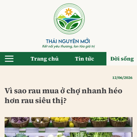
Bỏ
qua
nội
dung
Trang chủ
Tin tức
Đời sống
12/06/2026
Vì sao rau mua ở chợ nhanh héo
hơn rau siêu thị?