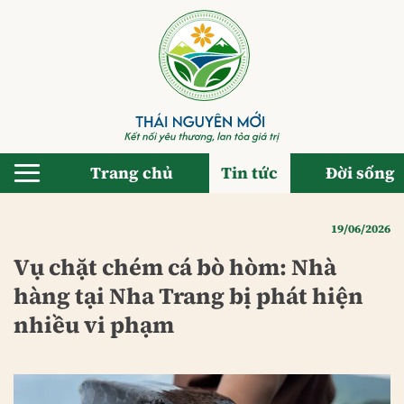
Bỏ
qua
nội
dung
Trang chủ
Tin tức
Đời sống
19/06/2026
Vụ chặt chém cá bò hòm: Nhà
hàng tại Nha Trang bị phát hiện
nhiều vi phạm