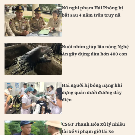
Nữ nghi phạm Hải Phòng bị
bắt sau 4 năm trốn truy nã
Nuôi nhím giúp lão nông Nghệ
An gây dựng đàn hơn 400 con
Hai người bị bỏng nặng khi
dựng quán dưới đường dây
điện
CSGT Thanh Hóa xử lý nhiều
tài xế vi phạm giờ lái xe