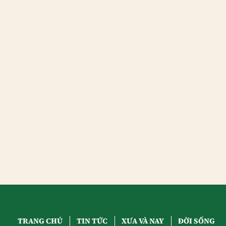
TRANG CHỦ
TIN TỨC
XƯA VÀ NAY
ĐỜI SỐNG