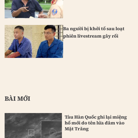
Ba người bị khởi tố sau loạt
phiên livestream gây rối
BÀI MỚI
Tàu Hàn Quốc ghi lại miệng
hố mới do tên lửa đâm vào
Mặt Trăng