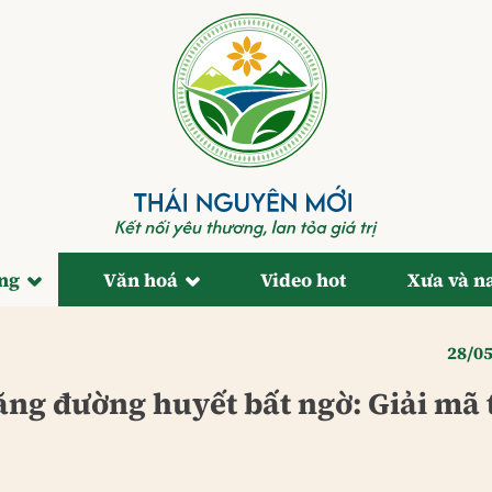
ống
Văn hoá
Video hot
Xưa và n
28/0
ng đường huyết bất ngờ: Giải mã 