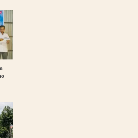
ến
ao