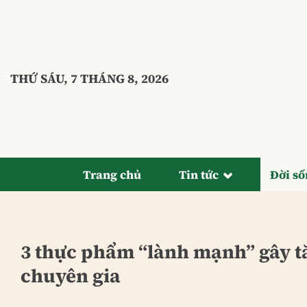
Bỏ
qua
nội
dung
THỨ SÁU, 7 THÁNG 8, 2026
Trang chủ
Tin tức
Đời s
3 thực phẩm “lành mạnh” gây tă
chuyên gia