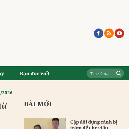
ay
Bạn đọc viết
5/2026
BÀI MỚI
từ
Cặp đôi dựng cảnh bị
trộm để che giấu