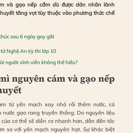
ám và gạo nếp cẩm dù được dán nhãn lành
huyết tăng vọt tùy thuộc vào phương thức chế
thúc sau 6 ngày gay gắt
tử Nghệ An kỳ thi lớp 10
oài người vĩnh viễn không thể hiểu?
mì nguyên cám và gạo nếp
huyết
àm từ yến mạch xay nhỏ rồi thêm nước, có
n nước gạo rang truyền thống. Do nguyên liệu
ụ của cơ thể sẽ diễn ra nhanh hơn, dẫn đến tốc
n so với yến mạch nguyên hạt. Sự khác biệt