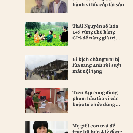
hành vi lấy cắp tài sản
Thái Nguyên số hóa
149 vùng chè bằng
GPS để nâng giá trị
sản phẩm
Bi kịch chàng trai bị
lừa sang Anh rồi suýt
mất nội tạng
Tiến Bịp cùng đồng
phạm hầu tòa vì cáo
buộc tổ chức dùng ma
túy
Mẹ giết con trai để
trục lợi hơn 4 tỷ đồng