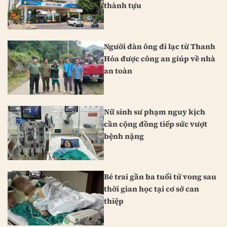
thành tựu
Người đàn ông đi lạc từ Thanh
Hóa được công an giúp về nhà
an toàn
Nữ sinh sư phạm nguy kịch
cần cộng đồng tiếp sức vượt
bệnh nặng
Bé trai gần ba tuổi tử vong sau
thời gian học tại cơ sở can
thiệp