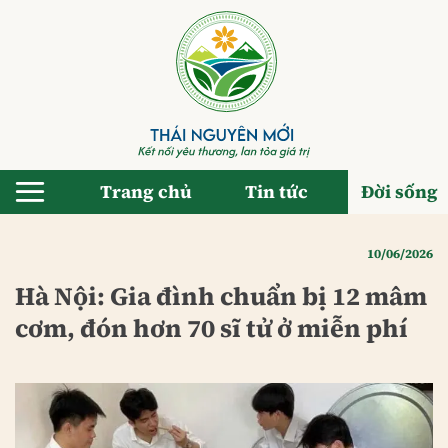
Bỏ
qua
nội
dung
Trang chủ
Tin tức
Đời sống
10/06/2026
Hà Nội: Gia đình chuẩn bị 12 mâm
cơm, đón hơn 70 sĩ tử ở miễn phí