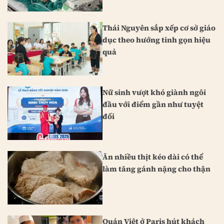
Thái Nguyên sắp xếp cơ sở giáo
dục theo hướng tinh gọn hiệu
quả
Nữ sinh vượt khó giành ngôi
đầu với điểm gần như tuyệt
đối
Ăn nhiều thịt kéo dài có thể
làm tăng gánh nặng cho thận
Quán Việt ở Paris hút khách