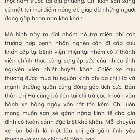
một năm trước tại địa phương. Chị luôn sẵn sàng
có mặt tại mọi điểm nóng để giúp đỡ những người
đang gặp hoạn nạn khó khăn.
Mô hình này ra đời nhằm hỗ trợ miễn phí các
trường hợp bệnh nhân nghèo cần đi cấp cứu
khẩn cấp tại bệnh viện. Hiện tại nhóm có 7 thành
viên chính thức cùng sự giúp sức của nhiều tình
nguyện viên nhiệt huyết khác. Chiếc xe cứu
thương được mua từ nguồn kinh phí do chị Hà và
mạnh thường quân cùng đóng góp tích cực. Bản
thân chị Hà cũng bỏ tiền túi chi trả các khoản vận
hành xe hàng ngày vốn rất tốn kém. Chị luôn
mong muốn san sẻ gánh nặng kinh tế cho gia
đình có hoàn cảnh đặc biệt khó khăn. Mỗi chuyến
xe lăn bánh là một lần chị gửi gắm tình yêu
thương và sự sẻ chia với đồng bào.