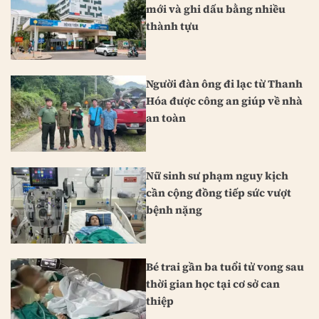
mới và ghi dấu bằng nhiều
thành tựu
Người đàn ông đi lạc từ Thanh
Hóa được công an giúp về nhà
an toàn
Nữ sinh sư phạm nguy kịch
cần cộng đồng tiếp sức vượt
bệnh nặng
Bé trai gần ba tuổi tử vong sau
thời gian học tại cơ sở can
thiệp