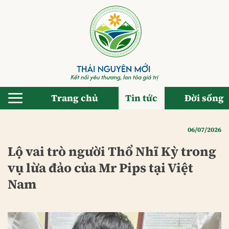
Bỏ
qua
nội
dung
Trang chủ
Tin tức
Đời sống
06/07/2026
Lộ vai trò người Thổ Nhĩ Kỳ trong
vụ lừa đảo của Mr Pips tại Việt
Nam