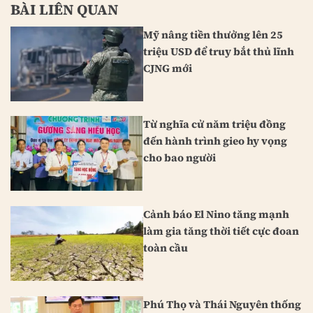
BÀI LIÊN QUAN
Mỹ nâng tiền thưởng lên 25
triệu USD để truy bắt thủ lĩnh
CJNG mới
Từ nghĩa cử năm triệu đồng
đến hành trình gieo hy vọng
cho bao người
Cảnh báo El Nino tăng mạnh
làm gia tăng thời tiết cực đoan
toàn cầu
Phú Thọ và Thái Nguyên thống