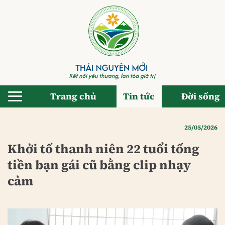
Bỏ
qua
nội
dung
Trang chủ
Tin tức
Đời sống
25/05/2026
Khởi tố thanh niên 22 tuổi tống
tiền bạn gái cũ bằng clip nhạy
cảm