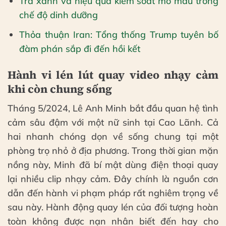
Trà xanh và hiệu quả kiểm soát mỡ máu trong
chế độ dinh dưỡng
Thỏa thuận Iran: Tổng thống Trump tuyên bố
đàm phán sắp đi đến hồi kết
Hành vi lén lút quay video nhạy cảm
khi còn chung sống
Tháng 5/2024, Lê Anh Minh bắt đầu quan hệ tình
cảm sâu đậm với một nữ sinh tại Cao Lãnh. Cả
hai nhanh chóng dọn về sống chung tại một
phòng trọ nhỏ ở địa phương. Trong thời gian mặn
nồng này, Minh đã bí mật dùng điện thoại quay
lại nhiều clip nhạy cảm. Đây chính là nguồn cơn
dẫn đến hành vi phạm pháp rất nghiêm trọng về
sau này. Hành động quay lén của đối tượng hoàn
toàn không được nạn nhân biết đến hay cho