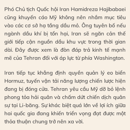
Phó Chủ tịch Quốc hội Iran Hamidreza Hajibabaei
cũng khuyến cáo Mỹ không nên nhắm mục tiêu
vào các cơ sở hạ tầng dầu mỏ. Ông tuyên bố nếu
ngành dầu khí bị tổn hại, Iran sẽ ngăn cản thế
giới tiếp cận nguồn dầu khu vực trong thời gian
dài. Đây được xem là đòn đáp trả kinh tế mạnh
mẽ của Tehran đối với áp lực từ phía Washington.
Iran tiếp tục khẳng định quyền quản lý eo biển
Hormuz, tuyến vận tải năng lượng chiến lược hiện
đang bị đóng cửa. Tehran yêu cầu Mỹ dỡ bỏ lệnh
phong tỏa hải quân và chấm dứt chiến dịch quân
sự tại Li-băng. Sự khác biệt quá lớn về lợi ích giữa
hai quốc gia đang khiến triển vọng đạt được một
thỏa thuận chung trở nên xa vời.