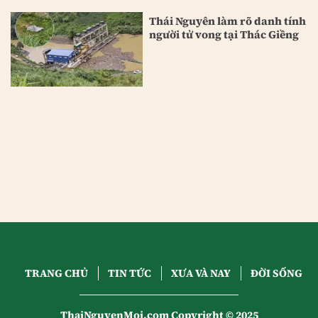
Thái Nguyên làm rõ danh tính
người tử vong tại Thác Giềng
TRANG CHỦ
TIN TỨC
XƯA VÀ NAY
ĐỜI SỐNG
ThaiNguyenMoi.com Copyright © 2025