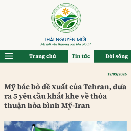
Bỏ
qua
nội
dung
Trang chủ
Tin tức
Đời sống
18/05/2026
Mỹ bác bỏ đề xuất của Tehran, đưa
ra 5 yêu cầu khắt khe về thỏa
thuận hòa bình Mỹ-Iran