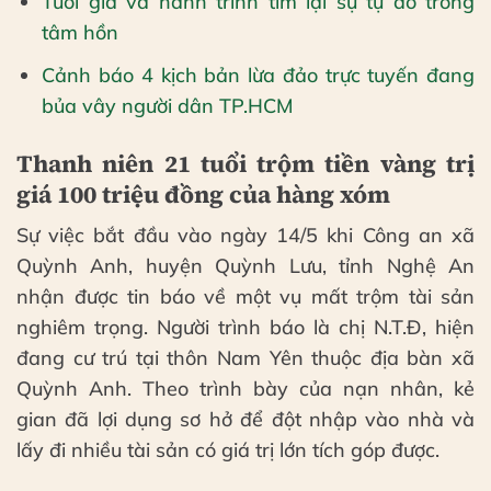
Tuổi già và hành trình tìm lại sự tự do trong
tâm hồn
Cảnh báo 4 kịch bản lừa đảo trực tuyến đang
bủa vây người dân TP.HCM
Thanh niên 21 tuổi trộm tiền vàng trị
giá 100 triệu đồng của hàng xóm
Sự việc bắt đầu vào ngày 14/5 khi Công an xã
Quỳnh Anh, huyện Quỳnh Lưu, tỉnh Nghệ An
nhận được tin báo về một vụ mất trộm tài sản
nghiêm trọng. Người trình báo là chị N.T.Đ, hiện
đang cư trú tại thôn Nam Yên thuộc địa bàn xã
Quỳnh Anh. Theo trình bày của nạn nhân, kẻ
gian đã lợi dụng sơ hở để đột nhập vào nhà và
lấy đi nhiều tài sản có giá trị lớn tích góp được.