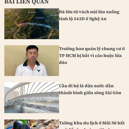
BÀI LIÊN QUAN
Đá lớn từ vách núi lăn xuống
tỉnh lộ 543D ở Nghệ An
Trưởng ban quản lý chung cư ở
TP HCM bị bắt vì cáo buộc lừa
đảo
Cầu đi bộ lá dừa nước dần
thành hình giữa sông Sài Gòn
Tường khu du lịch ở Mũi Né bất