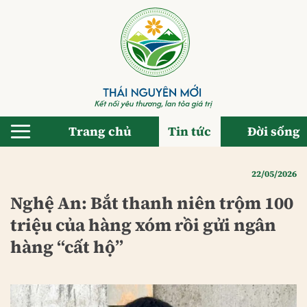
Bỏ
qua
nội
dung
Trang chủ
Tin tức
Đời sống
22/05/2026
Nghệ An: Bắt thanh niên trộm 100
triệu của hàng xóm rồi gửi ngân
hàng “cất hộ”