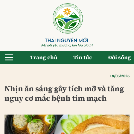
Bỏ
qua
nội
dung
Trang chủ
Tin tức
Đời sống
18/05/2026
Nhịn ăn sáng gây tích mỡ và tăng
nguy cơ mắc bệnh tim mạch