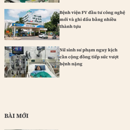
Bệnh viện FV đầu tư công nghệ
mới và ghi dấu bằng nhiều
thành tựu
Nữ sinh sư phạm nguy kịch
cần cộng đồng tiếp sức vượt
bệnh nặng
BÀI MỚI