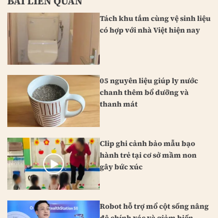
BÀI LIÊN QUAN
Tách khu tắm cùng vệ sinh liệu
có hợp với nhà Việt hiện nay
05 nguyên liệu giúp ly nước
chanh thêm bổ dưỡng và
thanh mát
Clip ghi cảnh bảo mẫu bạo
hành trẻ tại cơ sở mầm non
gây bức xúc
Robot hỗ trợ mổ cột sống nâng
độ chính xác và giảm biến