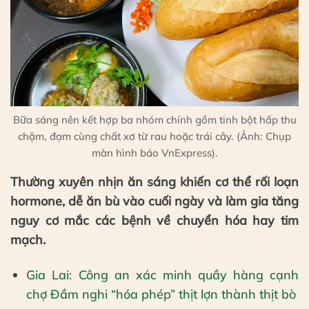
Bữa sáng nên kết hợp ba nhóm chính gồm tinh bột hấp thu
chậm, đạm cùng chất xơ từ rau hoặc trái cây. (Ảnh: Chụp
màn hình báo VnExpress).
Thường xuyên nhịn ăn sáng khiến cơ thể rối loạn
hormone, dễ ăn bù vào cuối ngày và làm gia tăng
nguy cơ mắc các bệnh về chuyển hóa hay tim
mạch.
Gia Lai: Công an xác minh quầy hàng cạnh
chợ Đầm nghi “hóa phép” thịt lợn thành thịt bò