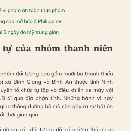
hể vi phạm an toàn thực phẩm
ng cao mở bếp ở Philippines
i 3 ngày do Mỹ trung gian
t tự của nhóm thanh niên
g nhóm đối tượng bao gồm mười ba thanh thiếu
hai xã Bình Giang và Bình An thuộc tỉnh Ninh
uyên tổ chức tụ tập và điều khiển xe máy với
21B đi qua địa phận tỉnh. Những hành vi này
 giao thông đường bộ mà còn gây ra sự bất ổn
ốt thời gian qua.
vi phạm các đối tượng đã có những thủ đoạn