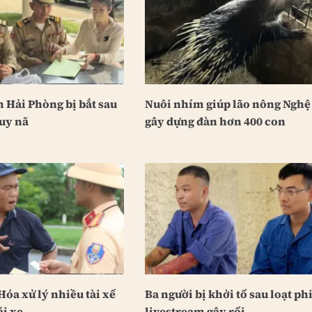
 Hải Phòng bị bắt sau
Nuôi nhím giúp lão nông Nghệ
uy nã
gây dựng đàn hơn 400 con
óa xử lý nhiều tài xế
Ba người bị khởi tố sau loạt ph
ái xe
livestream gây rối