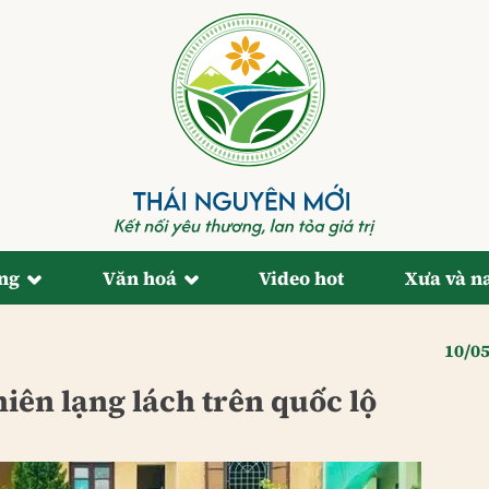
ống
Văn hoá
Video hot
Xưa và n
10/0
iên lạng lách trên quốc lộ