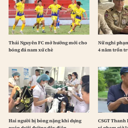
Thái Nguyên FC mở hướng mới cho
Nữ nghi phạm
bóng đá nam xứ chè
4 năm trốn tr
Hai người bị bỏng nặng khi dựng
CSGT Thanh H
quán dưới đường dây điện
vi phạm giờ l