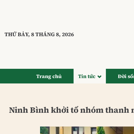
Bỏ
qua
nội
dung
THỨ BẢY, 8 THÁNG 8, 2026
Trang chủ
Tin tức
Đời s
Ninh Bình khởi tố nhóm thanh n