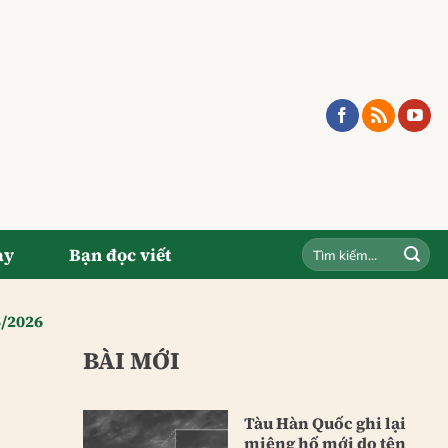
ay
Bạn đọc viết
5/2026
BÀI MỚI
Tàu Hàn Quốc ghi lại
miệng hố mới do tên