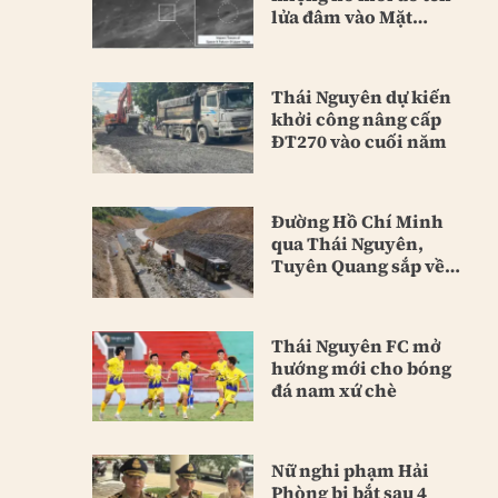
lửa đâm vào Mặt
Trăng
Thái Nguyên dự kiến
khởi công nâng cấp
ĐT270 vào cuối năm
Đường Hồ Chí Minh
qua Thái Nguyên,
Tuyên Quang sắp về
đích
Thái Nguyên FC mở
hướng mới cho bóng
đá nam xứ chè
Nữ nghi phạm Hải
Phòng bị bắt sau 4