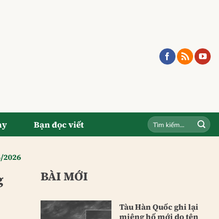
ay
Bạn đọc viết
6/2026
BÀI MỚI
g
Tàu Hàn Quốc ghi lại
miệng hố mới do tên