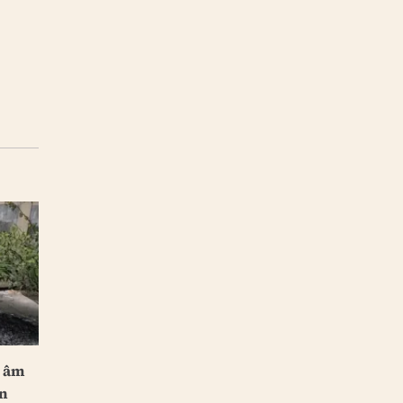
m âm
àn