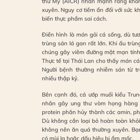
thư Mỹ (AICR) nhấn mạnh rằng khôn
xuyên. Nguy cơ tiềm ẩn đối với sức 
biến thực phẩm sai cách.
Điển hình là món gỏi cá sống, dù tươ
trùng sán lá gan rất lớn. Khi ấu trù
chúng gây viêm đường mật mạn tính
Thực tế tại Thái Lan cho thấy món cá
Người bệnh thường nhiễm sán từ trẻ
nhiều thập kỷ.
Bên cạnh đó, cá ướp muối kiểu Tru
nhân gây ung thư vòm họng hàng đ
protein phân hủy thành các amin, ph
Dù không cần loại bỏ hoàn toàn khỏ
không nên ăn quá thường xuyên. Bạn
có mùi lạ hoặc dấu hiệu bị ẩm mốc.