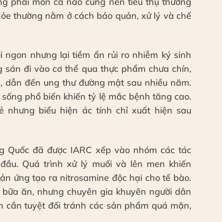
g phải món cá nào cũng nên tiêu thụ thường
khỏe thường nằm ở cách bảo quản, xử lý và chế
i ngon nhưng lại tiềm ẩn rủi ro nhiễm ký sinh
ng sán đi vào cơ thể qua thực phẩm chưa chín,
, dẫn đến ung thư đường mật sau nhiều năm.
 sống phổ biến khiến tỷ lệ mắc bệnh tăng cao.
 nhưng biểu hiện ác tính chỉ xuất hiện sau
ng Quốc đã được IARC xếp vào nhóm các tác
ầu. Quá trình xử lý muối và lên men khiến
ản ứng tạo ra nitrosamine độc hại cho tế bào.
i bữa ăn, nhưng chuyên gia khuyên người dân
 cần tuyệt đối tránh các sản phẩm quá mặn,