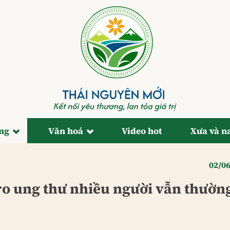
ống
Văn hoá
Video hot
Xưa và n
02/0
 ro ung thư nhiều người vẫn thườn