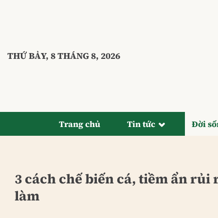
Bỏ
qua
nội
dung
THỨ BẢY, 8 THÁNG 8, 2026
Trang chủ
Tin tức
Đời s
3 cách chế biến cá, tiềm ẩn rủi
làm