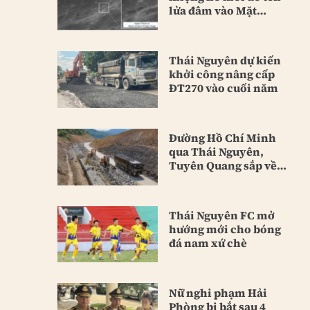
lửa đâm vào Mặt
Trăng
Thái Nguyên dự kiến
khởi công nâng cấp
ĐT270 vào cuối năm
Đường Hồ Chí Minh
qua Thái Nguyên,
Tuyên Quang sắp về
đích
Thái Nguyên FC mở
hướng mới cho bóng
đá nam xứ chè
Nữ nghi phạm Hải
Phòng bị bắt sau 4