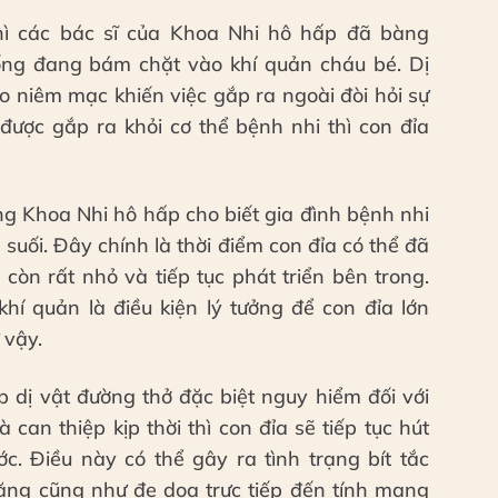
thì các bác sĩ của Khoa Nhi hô hấp đã bàng
ống đang bám chặt vào khí quản cháu bé. Dị
o niêm mạc khiến việc gắp ra ngoài đòi hỏi sự
 được gắp ra khỏi cơ thể bệnh nhi thì con đỉa
g Khoa Nhi hô hấp cho biết gia đình bệnh nhi
 suối. Đây chính là thời điểm con đỉa có thể đã
còn rất nhỏ và tiếp tục phát triển bên trong.
hí quản là điều kiện lý tưởng để con đỉa lớn
 vậy.
 dị vật đường thở đặc biệt nguy hiểm đối với
can thiệp kịp thời thì con đỉa sẽ tiếp tục hút
c. Điều này có thể gây ra tình trạng bít tắc
ng cũng như đe dọa trực tiếp đến tính mạng