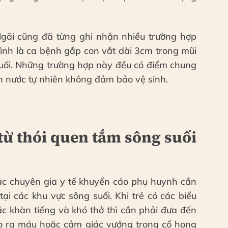
gãi cũng đã từng ghi nhận nhiều trường hợp
 hình là ca bệnh gắp con vắt dài 3cm trong mũi
 suối. Những trường hợp này đều có điểm chung
ồn nước tự nhiên không đảm bảo vệ sinh.
ừ thói quen tắm sông suối
các chuyên gia y tế khuyến cáo phụ huynh cần
 tại các khu vực sông suối. Khi trẻ có các biểu
c khàn tiếng và khó thở thì cần phải đưa đến
o ra máu hoặc cảm giác vướng trong cổ họng