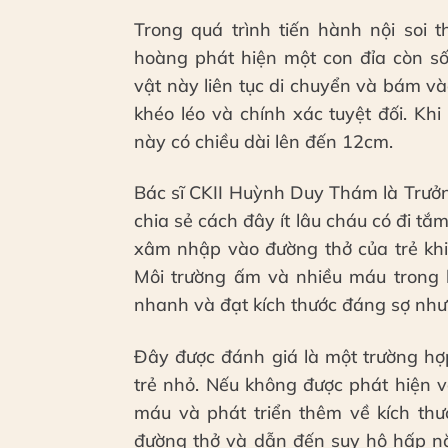
Trong quá trình tiến hành nội soi 
hoàng phát hiện một con đỉa còn s
vật này liên tục di chuyển và bám và
khéo léo và chính xác tuyệt đối. Khi
này có chiều dài lên đến 12cm.
Bác sĩ CKII Huỳnh Duy Thám là Trưởn
chia sẻ cách đây ít lâu cháu có đi tắm
xâm nhập vào đường thở của trẻ khi 
Môi trường ấm và nhiều máu trong k
nhanh và đạt kích thước đáng sợ như
Đây được đánh giá là một trường hợp
trẻ nhỏ. Nếu không được phát hiện và 
máu và phát triển thêm về kích thướ
đường thở và dẫn đến suy hô hấp nặ