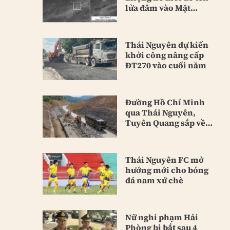
lửa đâm vào Mặt
Trăng
Thái Nguyên dự kiến
khởi công nâng cấp
ĐT270 vào cuối năm
Đường Hồ Chí Minh
qua Thái Nguyên,
Tuyên Quang sắp về
đích
Thái Nguyên FC mở
hướng mới cho bóng
đá nam xứ chè
Nữ nghi phạm Hải
Phòng bị bắt sau 4