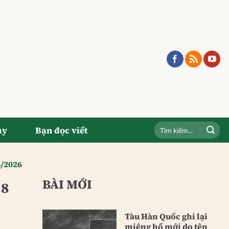
ay
Bạn đọc viết
6/2026
BÀI MỚI
 8
Tàu Hàn Quốc ghi lại
miệng hố mới do tên