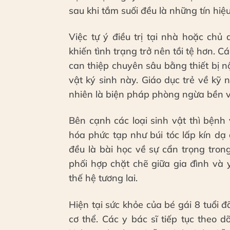
sau khi tắm suối đều là những tín hiệ
Việc tự ý điều trị tại nhà hoặc chủ
khiến tình trạng trở nên tồi tệ hơn.
can thiệp chuyên sâu bằng thiết bị nộ
vật ký sinh này. Giáo dục trẻ về kỹ 
nhiên là biện pháp phòng ngừa bền 
Bên cạnh các loại sinh vật thì bệnh 
hóa phức tạp như búi tóc lấp kín dạ
đều là bài học về sự cẩn trọng tron
phối hợp chặt chẽ giữa gia đình và 
thế hệ tương lai.
Hiện tại sức khỏe của bé gái 8 tuổi đ
cơ thể. Các y bác sĩ tiếp tục theo