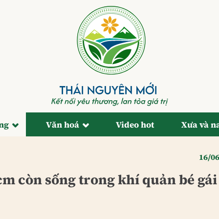
ống
Văn hoá
Video hot
Xưa và n
16/0
cm còn sống trong khí quản bé gái