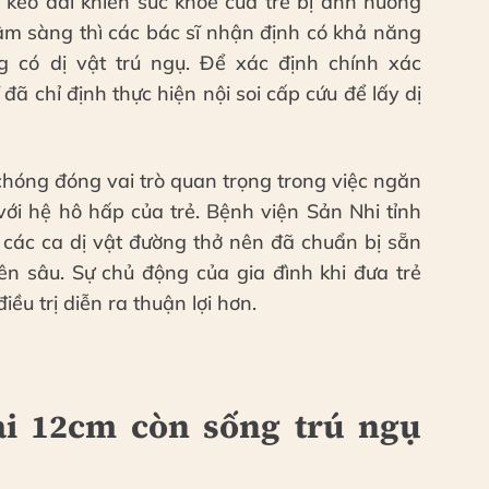
 kéo dài khiến sức khỏe của trẻ bị ảnh hưởng
âm sàng thì các bác sĩ nhận định có khả năng
 có dị vật trú ngụ. Để xác định chính xác
 đã chỉ định thực hiện nội soi cấp cứu để lấy dị
hóng đóng vai trò quan trọng trong việc ngăn
ới hệ hô hấp của trẻ. Bệnh viện Sản Nhi tỉnh
các ca dị vật đường thở nên đã chuẩn bị sẵn
n sâu. Sự chủ động của gia đình khi đưa trẻ
iều trị diễn ra thuận lợi hơn.
ài 12cm còn sống trú ngụ