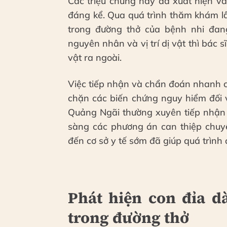
Các triệu chứng này đã xuất hiện và
đáng kể. Qua quá trình thăm khám l
trong đường thở của bệnh nhi đang
nguyên nhân và vị trí dị vật thì bác sĩ
vật ra ngoài.
Việc tiếp nhận và chẩn đoán nhanh c
chặn các biến chứng nguy hiểm đối v
Quảng Ngãi thường xuyên tiếp nhận 
sàng các phương án can thiệp chuyê
đến cơ sở y tế sớm đã giúp quá trình đ
Phát hiện con đỉa d
trong đường thở