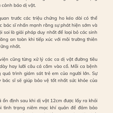
u cảnh báo dị vật.
 quan trước các triệu chứng ho kéo dài có thể
 Các bác sĩ nhấn mạnh rằng sự phát hiện sớm và
i soi là giải pháp duy nhất để loại bỏ các sinh
năng an toàn khi tiếp xúc với môi trường thiên
vững nhất.
viện cũng từng xử lý các ca dị vật đường tiêu
 dày hay lưỡi câu cá cắm vào cổ. Mỗi ca bệnh
g quá trình giám sát trẻ em của người lớn. Sự
y bác sĩ sẽ giúp bảo vệ tốt nhất sức khỏe của
ã ổn định sau khi dị vật 12cm được lấy ra khỏi
 dõi tình trạng niêm mạc khí quản để đảm bảo