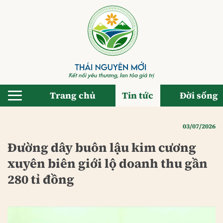
Bỏ
qua
nội
dung
Trang chủ
Tin tức
Đời sống
03/07/2026
Đường dây buôn lậu kim cương
xuyên biên giới lộ doanh thu gần
280 tỉ đồng