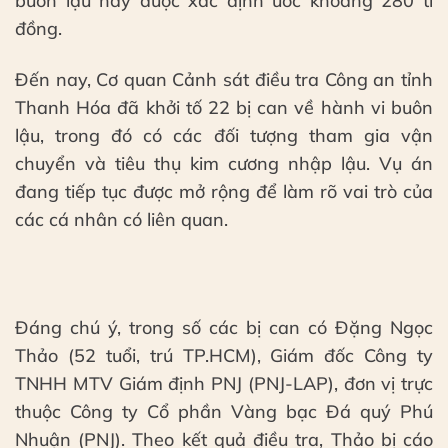
buôn lậu này được xác định ước khoảng 280 tỉ
đồng.
Đến nay, Cơ quan Cảnh sát điều tra Công an tỉnh
Thanh Hóa đã khởi tố 22 bị can về hành vi buôn
lậu, trong đó có các đối tượng tham gia vận
chuyển và tiêu thụ kim cương nhập lậu. Vụ án
đang tiếp tục được mở rộng để làm rõ vai trò của
các cá nhân có liên quan.
Đáng chú ý, trong số các bị can có Đặng Ngọc
Thảo (52 tuổi, trú TP.HCM), Giám đốc Công ty
TNHH MTV Giám định PNJ (PNJ-LAP), đơn vị trực
thuộc Công ty Cổ phần Vàng bạc Đá quý Phú
Nhuận (PNJ). Theo kết quả điều tra, Thảo bị cáo