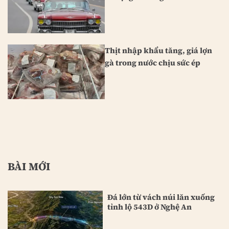
Thịt nhập khẩu tăng, giá lợn
gà trong nước chịu sức ép
BÀI MỚI
Đá lớn từ vách núi lăn xuống
tỉnh lộ 543D ở Nghệ An