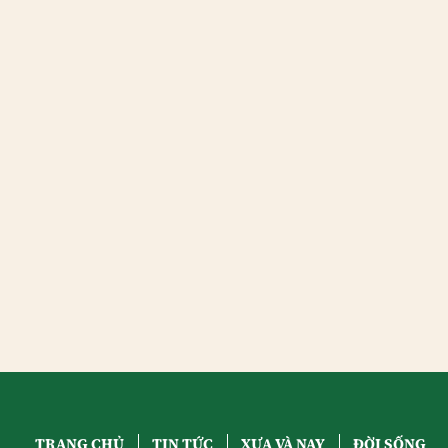
TRANG CHỦ
TIN TỨC
XƯA VÀ NAY
ĐỜI SỐNG