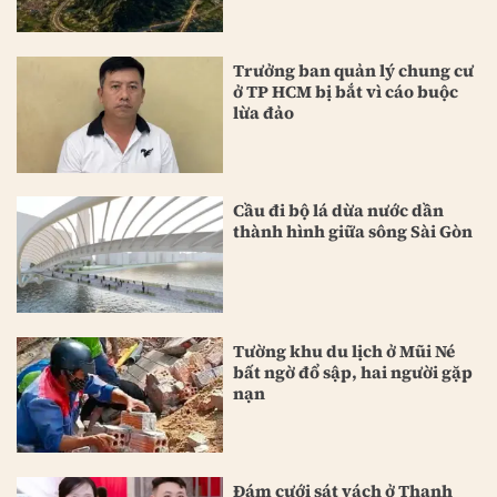
Trưởng ban quản lý chung cư
ở TP HCM bị bắt vì cáo buộc
lừa đảo
Cầu đi bộ lá dừa nước dần
thành hình giữa sông Sài Gòn
Tường khu du lịch ở Mũi Né
bất ngờ đổ sập, hai người gặp
nạn
Đám cưới sát vách ở Thanh